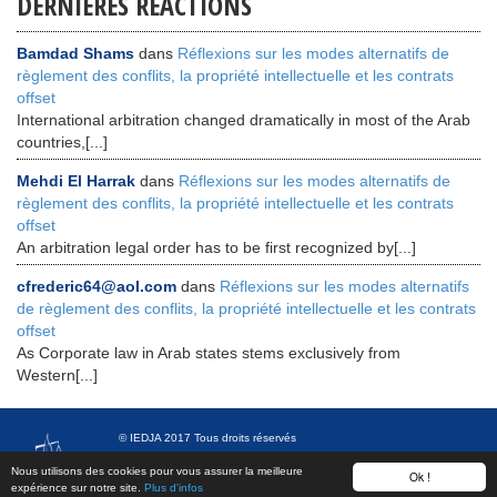
DERNIÈRES RÉACTIONS
Bamdad Shams
dans
Réflexions sur les modes alternatifs de
règlement des conflits, la propriété intellectuelle et les contrats
offset
International arbitration changed dramatically in most of the Arab
countries,[...]
Mehdi El Harrak
dans
Réflexions sur les modes alternatifs de
règlement des conflits, la propriété intellectuelle et les contrats
offset
An arbitration legal order has to be first recognized by[...]
cfrederic64@aol.com
dans
Réflexions sur les modes alternatifs
de règlement des conflits, la propriété intellectuelle et les contrats
offset
As Corporate law in Arab states stems exclusively from
Western[...]
© IEDJA 2017 Tous droits réservés
Nous utilisons des cookies pour vous assurer la meilleure
Ok !
expérience sur notre site.
Plus d'infos