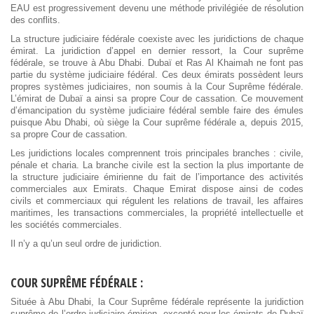
EAU est progressivement devenu une méthode privilégiée de résolution
des conflits.
La structure judiciaire fédérale coexiste avec les juridictions de chaque
émirat. La juridiction d’appel en dernier ressort, la Cour suprême
fédérale, se trouve à Abu Dhabi. Dubaï et Ras Al Khaimah ne font pas
partie du système judiciaire fédéral. Ces deux émirats possèdent leurs
propres systèmes judiciaires, non soumis à la Cour Suprême fédérale.
L’émirat de Dubaï a ainsi sa propre Cour de cassation. Ce mouvement
d’émancipation du système judiciaire fédéral semble faire des émules
puisque Abu Dhabi, où siège la Cour suprême fédérale a, depuis 2015,
sa propre Cour de cassation.
Les juridictions locales comprennent trois principales branches : civile,
pénale et charia. La branche civile est la section la plus importante de
la structure judiciaire émirienne du fait de l’importance des activités
commerciales aux Emirats. Chaque Emirat dispose ainsi de codes
civils et commerciaux qui régulent les relations de travail, les affaires
maritimes, les transactions commerciales, la propriété intellectuelle et
les sociétés commerciales.
Il n’y a qu’un seul ordre de juridiction.
COUR SUPRÊME FÉDÉRALE :
Située à Abu Dhabi, la Cour Suprême fédérale représente la juridiction
suprême de l’ordre judiciaire émirien, excepté pour les émirats de Dubaï