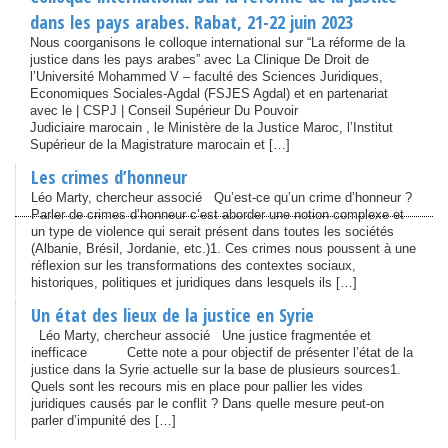
dans les pays arabes. Rabat, 21-22 juin 2023
Nous coorganisons le colloque international sur “La réforme de la
justice dans les pays arabes” avec La Clinique De Droit de
l’Université Mohammed V – faculté des Sciences Juridiques,
Economiques Sociales-Agdal (FSJES Agdal) et en partenariat
avec le | CSPJ | Conseil Supérieur Du Pouvoir
Judiciaire marocain , le Ministère de la Justice Maroc, l’Institut
Supérieur de la Magistrature marocain et […]
Les crimes d’honneur
Léo Marty, chercheur associé Qu’est-ce qu’un crime d’honneur ?
Parler de crimes d’honneur c’est aborder une notion complexe et
un type de violence qui serait présent dans toutes les sociétés
(Albanie, Brésil, Jordanie, etc.)1. Ces crimes nous poussent à une
réflexion sur les transformations des contextes sociaux,
historiques, politiques et juridiques dans lesquels ils […]
Un état des lieux de la justice en Syrie
Léo Marty, chercheur associé Une justice fragmentée et
inefficace Cette note a pour objectif de présenter l’état de la
justice dans la Syrie actuelle sur la base de plusieurs sources1.
Quels sont les recours mis en place pour pallier les vides
juridiques causés par le conflit ? Dans quelle mesure peut-on
parler d’impunité des […]