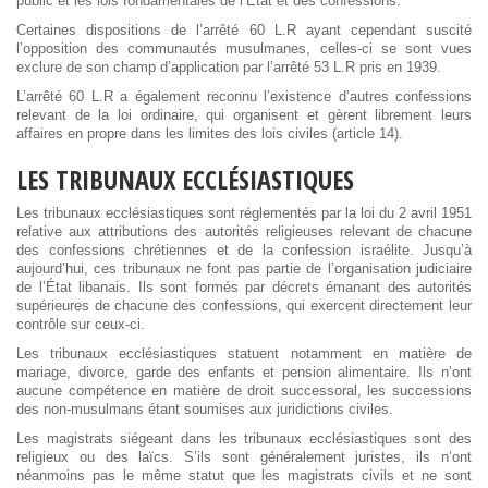
public et les lois fondamentales de l’État et des confessions.
Certaines dispositions de l’arrêté 60 L.R ayant cependant suscité
l’opposition des communautés musulmanes, celles-ci se sont vues
exclure de son champ d’application par l’arrêté 53 L.R pris en 1939.
L’arrêté 60 L.R a également reconnu l’existence d’autres confessions
relevant de la loi ordinaire, qui organisent et gèrent librement leurs
affaires en propre dans les limites des lois civiles (article 14).
LES TRIBUNAUX ECCLÉSIASTIQUES
Les tribunaux ecclésiastiques sont réglementés par la loi du 2 avril 1951
relative aux attributions des autorités religieuses relevant de chacune
des confessions chrétiennes et de la confession israélite. Jusqu’à
aujourd’hui, ces tribunaux ne font pas partie de l’organisation judiciaire
de l’État libanais. Ils sont formés par décrets émanant des autorités
supérieures de chacune des confessions, qui exercent directement leur
contrôle sur ceux-ci.
Les tribunaux ecclésiastiques statuent notamment en matière de
mariage, divorce, garde des enfants et pension alimentaire. Ils n’ont
aucune compétence en matière de droit successoral, les successions
des non-musulmans étant soumises aux juridictions civiles.
Les magistrats siégeant dans les tribunaux ecclésiastiques sont des
religieux ou des laïcs. S’ils sont généralement juristes, ils n’ont
néanmoins pas le même statut que les magistrats civils et ne sont