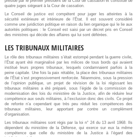
présidé par le premier président de la Cour de cassation et constitué de
quatre juges siégeant à la Cour de cassation.
Le Conseil de justice est compétent pour juger les atteintes à la
sécurité extérieure et intérieure de l’État. Il est souvent considéré
comme une juridiction politique en raison du lien organique qui le lie aux
autorités politiques : le Conseil est saisi par un décret pris en Conseil
des ministres qui décide des affaires qui lui sont déférées.
LES TRIBUNAUX MILITAIRES
Le rôle des tribunaux militaires s’était estompé pendant la guerre civile,
l’État ayant été marginalisé par les milices de tous bords qui avaient
institué leurs propres tribunaux, lesquels condamnaient parfois à la
peine capitale. Une fois la paix rétablie, la place des tribunaux militaires
de l’État s’est progressivement renforcée. Néanmoins, sous la pression
de l’opinion publique, un projet de révision de la loi régissant les
tribunaux militaires a été préparé, sous l’égide de la commission de
modernisation des lois du ministère de la Justice, afin de réduire leur
compétence aux seuls militaires, à l’exclusion donc des civils. Ce projet
de refonte n’a cependant que très peu réduit les compétences des
tribunaux militaires, leur apportant par contre un complément
d’organisation.
Les tribunaux militaires sont régis par la loi n° 24 du 13 avril 1968. Ils
dépendent du ministère de la Défense, qui exerce sur eux la même
compétence que celle du ministère de la Justice à l’égard des