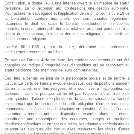
Constitution, a donné lieu à une intense diversité en matière de statut
personnel. La loi reconnaît aux confessions une gestion autonome.
Pour assurer la sauvegarde et l’application de ce principe, l’article 19 de
la Constitution confère aux chefs des communautés légalement
reconnues le droit de saisir le Conseil constitutionnel en vue de
contrôler la constitutionnalité des lois relatives au statut personnel, à la
liberté de conscience, l’exercice des cultes religieux et la liberté de
l’enseignement religieux.
L’arrêté 60 L.R36 a, par la suite, déterminé les confessions
juridiquement reconnues au Liban.
En vertu de l’article 4 de ce texte, les confessions reconnues ont été
chargées de rédiger l’intégralité des dispositions qui se rapportent au
statut personnel des membres de leurs communautés.
Ceci leur a permis de jouir de la personnalité morale et de rendre la
justice. En vertu de l’arrêté évoqué ci-dessus, ces dispositions auraient
dû en principe, une fois rédigées, être soumises à l’approbation du
parlement. Dans la pratique, ce ne fût pas toujours le cas. Saisie de
cette question, l’assemblée plénière de la Cour de cassation a tranché
en estimant que le non-respect de cette obligation n’empêchait pas la
reconnaissance légale des dispositions en question. Ainsi, la Cour de
cassation a reconnu que les dispositions insérées dans ces codes
constituent une transcription des coutumes, usages et traditions
desdites confessions et en tant que telles, les tribunaux ecclésiastiques
peuvent les appliquer dès lors qu’elles respectent les règles d’ordre